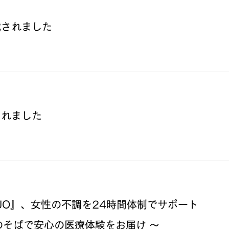
News
載されました
News
されました
News
JO』、女性の不調を24時間体制でサポート
のそばで安心の医療体験をお届け ～